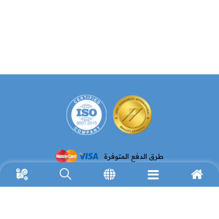
طرق الدفع المتوفرة
البريد الإلكتروني
رقم الهاتف
(972) 2-627-9911
info@avh.org
رقم الفاكس
العنوان